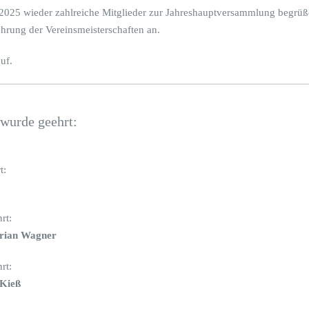
025 wieder zahlreiche Mitglieder zur Jahreshauptversammlung begrüße
ehrung der Vereinsmeisterschaften an.
uf.
 wurde geehrt:
t:
rt:
orian Wagner
rt:
 Kieß