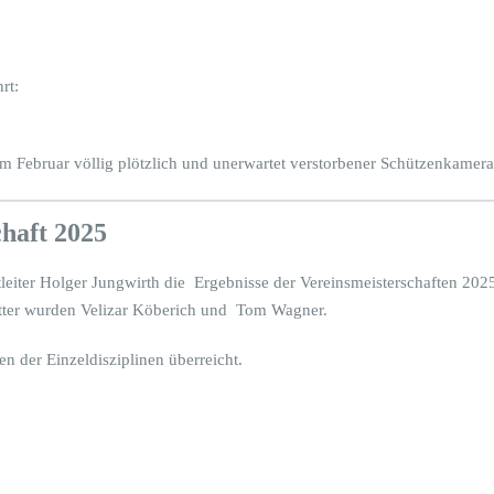
:
rt:
 im Februar völlig plötzlich und unerwartet verstorbener Schützenkamer
chaft 2025
eiter Holger Jungwirth die Ergebnisse der Vereinsmeisterschaften 202
tter wurden Velizar Köberich und Tom Wagner.
n der Einzeldisziplinen überreicht.